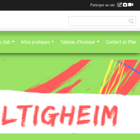
Participer au site :
u club
Infos pratiques
Tableau d'honneur
Contact et Plan