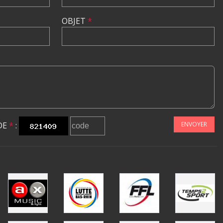
OBJET
*
DE
*
:
ENVOYER