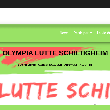
News
Participer
La vie d
OLYMPIA LUTTE SCHILTIGHEIM
LUTTE LIBRE - GRÉCO-ROMAINE - FÉMININE - ADAPTÉE